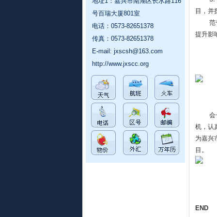
地址1：嘉兴市南湖区长水路116
目，并
号百瑞大厦801室
范
电话：0573-82651378
提升影
传真：0573-82651378
E-mail:
jxscsh@163.com
http://www.jxscc.org
会
机，认
为嘉兴
目。
END