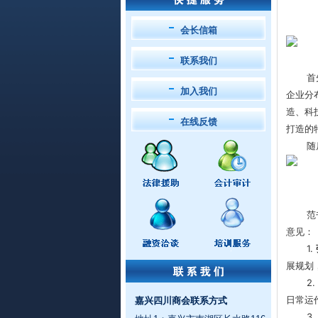
会长信箱
联系我们
首
加入我们
企业分
造、科
在线反馈
打造的
随
范
意见：
1.
展规划
2
日常运
嘉兴四川商会联系方式
3