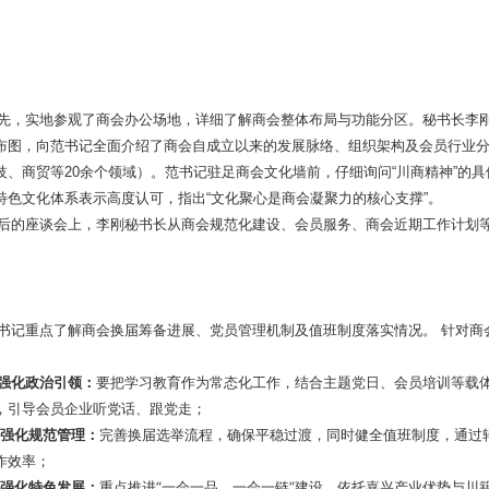
先，实地参观了商会办公场地，详细了解商会整体布局与功能分区。秘书长李
布图，向范书记全面介绍了商会自成立以来的发展脉络、组织架构及会员行业
技、商贸等20余个领域）。范书记驻足商会文化墙前，仔细询问“川商精神”的具
特色文化体系表示高度认可，指出“文化聚心是商会凝聚力的核心支撑”。
后的座谈会上，李刚秘书长从商会规范化建设、会员服务、商会近期工作计划
书记重点了解商会换届筹备进展、党员管理机制及值班制度落实情况。 针对商
强化政治引领
：
要把学习教育作为常态化工作，结合主题党日、会员培训等载
，引导会员企业听党话、跟党走；
.
强化规范管理
：
完善换届选举流程，确保平稳过渡，同时健全值班制度，通过
作效率；
.
强化特色发展：
重点推进“一会一品、一会一链”建设，依托嘉兴产业优势与川