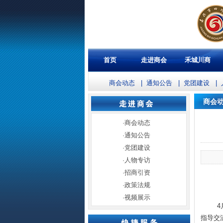
首页
走进商会
禾城川商
商会动态
|
通知公告
|
党团建设
|
商会
·
商会动态
·
通知公告
·
党团建设
·
人物专访
·
招商引资
·
政策法规
·
视频展示
4
指导交