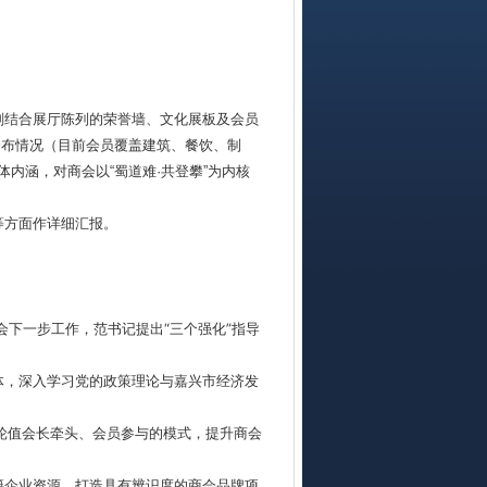
刚结合展厅陈列的荣誉墙、文化展板及会员
分布情况（目前会员覆盖建筑、餐饮、制
体内涵，对商会以“蜀道难·共登攀”为内核
等方面作详细汇报。
会下一步工作，范书记提出“三个强化”指导
体，深入学习党的政策理论与嘉兴市经济发
轮值会长牵头、会员参与的模式，提升商会
籍企业资源，打造具有辨识度的商会品牌项