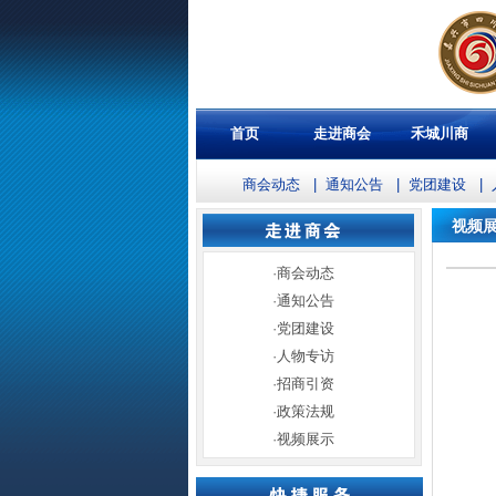
首页
走进商会
禾城川商
商会动态
|
通知公告
|
党团建设
|
视频
·
商会动态
·
通知公告
·
党团建设
·
人物专访
·
招商引资
·
政策法规
·
视频展示