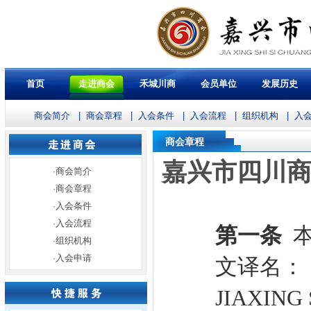
首页
走进商会
禾城川商
会员单位
发展历史
商会简介
|
商会章程
|
入会条件
|
入会流程
|
组织机构
|
入
商会章程
嘉兴市四川
·
商会简介
·
商会章程
·
入会条件
·
入会流程
第一条
·
组织机构
·
入会申请
文译名：
JIAXING