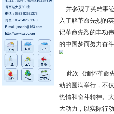
地址1：嘉兴市南湖区长水路116
号百瑞大厦801室
并参观了英雄事
电话：0573-82651378
入了解革命先烈的
传真：0573-82651378
E-mail:
jxscsh@163.com
记革命先烈的丰功
http://www.jxscc.org
的中国梦而努力奋
此次《缅怀革命
动的圆满举行，不
热情和奋斗精神。
大动力，以实际行